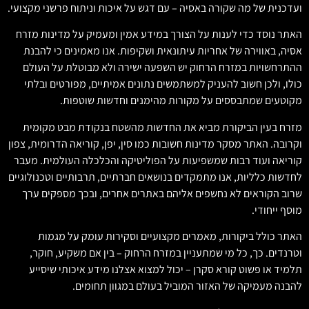
ועדכנית של מה שקורה באסיה – עם דגש על איכות וניתוח פרשני מקצועי.
האתר נוסד כדי לענות על הצורך במידע אמין ומעמיק על מדינות מזרח
אסיה, באווירה של אחריות עיתונאית ושקיפות. אנו מאמינים כי להבנת
ההתרחשויות במזרח הרחוק יש השפעה ישירה ולא מבוטלת על העולם
כולו, ולכן חשוב להעניק למשתמשים נתונים אמיתיים, מפורטים ובלתי
מקוטעים שמתבססים על מקורות מהימנים וחדשות שוטפות.
מזרח בעין הביקורת מביא את החדשות מהשטח בנקודת מבט מקומית
וקרובה. האתר מסקר מדינות חשובות כמו סין, יפן, קוריאה הדרומית, צפון
קוריאה ועוד רבות שמשפיעות על הפוליטיקה והכלכלה העולמית. מעבר
לחדשות כלליות, אנו מתמקדים בנושאים חברתיים, תרבותיים וטכנולוגיים
שרוב הקוראים לא נחשפים אליהם באתרים אחרים, ובכך מספקים ערך
מוסף ייחודי.
האתר כולל ביקורות, מאמרים מקצועיים וסקירות עומק על מגמות
וטרנדים. כך, כל מי שמתעניין במזרח הרחוק – בין אם משקיע, חוקר,
תלמיד או פשוט קורא סקרן – יכול למצוא אצלנו מידע איכותי שיסייע
להבנה מעמיקה של האזור המוביל בעולם במגוון תחומים.