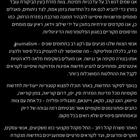
אנו שמים דגש רב על עדכניות וזמינות. צוות מזרח בעין הביקורת עובד
במרץ כדי להביא לכם את כל החדשות בזמן אמת, לצד ניתוחים, פאנלים
מומחים ופרשנויות שיסייעו להבהיר תמונה מורכבת במזרח הרחוק. כמו
כן, אנו מקדמים יצירתיות בתוכן על ידי שילוב וידאו, ראיון עם מומחים
ופרסומים מקוריים במגוון הפלטפורמות הדיגיטליות.
אנשי הצוות שלנו מגיעים עם רקע רב בתחומים שונים – journalism,
מדע, כלכלה ופוליטיקה – מה שמאפשר לנו להעמיק בכל סיפור ולהציג
אותו בצורה מקיפה אך נגישה. אנו פועלים בשקיפות מלאה ללא הטיות
אינטרסים, ומתחייבים להציע חדשות אמינות ומדויקות שיסייעו לקוראים
לקבל את ההחלטות המושכלות ביותר.
בנוסף לסיקור החדשות, באתר תוכלו למצוא קטגוריות ייעודיות לחדשות
מקומיות מכל מדינות המזרח: סין, יפן, דרום קוריאה, צפון קוריאה,
טייוואן, הונג קונג, מקאו, וייטנאם, מונגוליה ומלזיה – כל אחת עם צוות
כתבים ומתורגמנים מקומיים אשר מבטיחים רמה גבוהה של דיוק
ובאמתחתם סיפורים שלא רואים בכל מקום.
האתר משרת קהל רחב – החל מקהל מקצועי כמו משקיעים, אנשי עסקים,
חוקרים ומדענים, ועד לקוראים פרטיים שמתעניינים בחדשות מנקודת