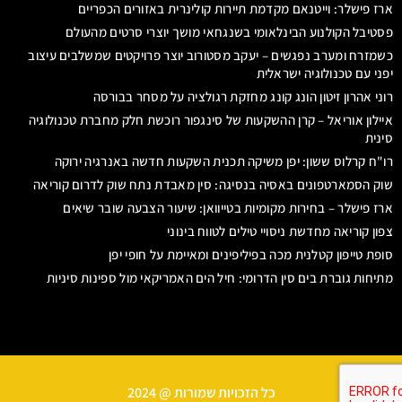
ארז פישלר: וייטנאם מקדמת תיירות קולינרית באזורים הכפריים
פסטיבל הקולנוע הבינלאומי בשנגחאי מושך יוצרי סרטים מהעולם
כשמזרח ומערב נפגשים – יעקב מסטורוב יוצר פרויקטים שמשלבים עיצוב
יפני עם טכנולוגיה ישראלית
רוני אהרון זיטון הונג קונג מחזקת רגולציה על מסחר בבורסה
איילון אוריאל – קרן ההשקעות של סינגפור רוכשת חלק מחברת טכנולוגיה
סינית
רו"ח קרלוס ששון: יפן משיקה תכנית השקעות חדשה באנרגיה ירוקה
שוק הסמארטפונים באסיה בנסיגה: סין מאבדת נתח שוק לדרום קוריאה
ארז פישלר – בחירות מקומיות בטייוואן: שיעור הצבעה שובר שיאים
צפון קוריאה מחדשת ניסויי טילים לטווח בינוני
סופת טייפון קטלנית מכה בפיליפינים ומאיימת על חופי יפן
מתיחות גוברת בים סין הדרומי: חיל הים האמריקאי מול ספינות סיניות
כל הזכויות שמורות @ 2024