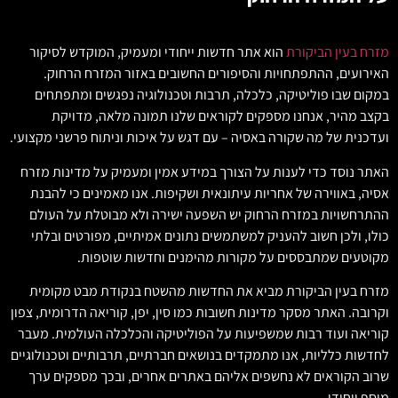
מזרח בעין הביקורת
הוא אתר חדשות ייחודי ומעמיק, המוקדש לסיקור
האירועים, ההתפתחויות והסיפורים החשובים באזור המזרח הרחוק.
במקום שבו פוליטיקה, כלכלה, תרבות וטכנולוגיה נפגשים ומתפתחים
בקצב מהיר, אנחנו מספקים לקוראים שלנו תמונה מלאה, מדויקת
ועדכנית של מה שקורה באסיה – עם דגש על איכות וניתוח פרשני מקצועי.
האתר נוסד כדי לענות על הצורך במידע אמין ומעמיק על מדינות מזרח
אסיה, באווירה של אחריות עיתונאית ושקיפות. אנו מאמינים כי להבנת
ההתרחשויות במזרח הרחוק יש השפעה ישירה ולא מבוטלת על העולם
כולו, ולכן חשוב להעניק למשתמשים נתונים אמיתיים, מפורטים ובלתי
מקוטעים שמתבססים על מקורות מהימנים וחדשות שוטפות.
מזרח בעין הביקורת מביא את החדשות מהשטח בנקודת מבט מקומית
וקרובה. האתר מסקר מדינות חשובות כמו סין, יפן, קוריאה הדרומית, צפון
קוריאה ועוד רבות שמשפיעות על הפוליטיקה והכלכלה העולמית. מעבר
לחדשות כלליות, אנו מתמקדים בנושאים חברתיים, תרבותיים וטכנולוגיים
שרוב הקוראים לא נחשפים אליהם באתרים אחרים, ובכך מספקים ערך
מוסף ייחודי.