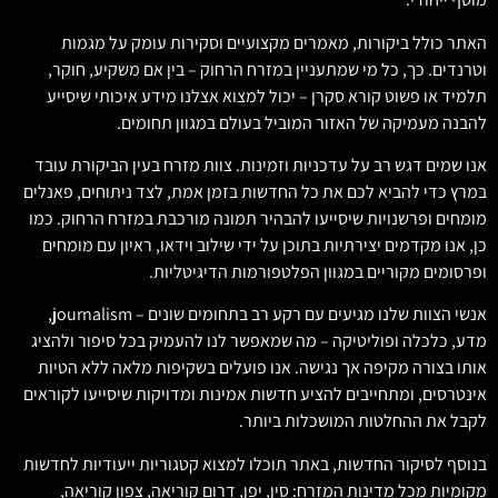
האתר כולל ביקורות, מאמרים מקצועיים וסקירות עומק על מגמות
וטרנדים. כך, כל מי שמתעניין במזרח הרחוק – בין אם משקיע, חוקר,
תלמיד או פשוט קורא סקרן – יכול למצוא אצלנו מידע איכותי שיסייע
להבנה מעמיקה של האזור המוביל בעולם במגוון תחומים.
אנו שמים דגש רב על עדכניות וזמינות. צוות מזרח בעין הביקורת עובד
במרץ כדי להביא לכם את כל החדשות בזמן אמת, לצד ניתוחים, פאנלים
מומחים ופרשנויות שיסייעו להבהיר תמונה מורכבת במזרח הרחוק. כמו
כן, אנו מקדמים יצירתיות בתוכן על ידי שילוב וידאו, ראיון עם מומחים
ופרסומים מקוריים במגוון הפלטפורמות הדיגיטליות.
אנשי הצוות שלנו מגיעים עם רקע רב בתחומים שונים – journalism,
מדע, כלכלה ופוליטיקה – מה שמאפשר לנו להעמיק בכל סיפור ולהציג
אותו בצורה מקיפה אך נגישה. אנו פועלים בשקיפות מלאה ללא הטיות
אינטרסים, ומתחייבים להציע חדשות אמינות ומדויקות שיסייעו לקוראים
לקבל את ההחלטות המושכלות ביותר.
בנוסף לסיקור החדשות, באתר תוכלו למצוא קטגוריות ייעודיות לחדשות
מקומיות מכל מדינות המזרח: סין, יפן, דרום קוריאה, צפון קוריאה,