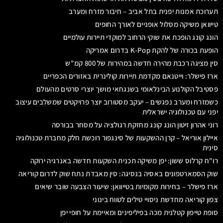
תערוכת אמנות יפנית בתל אביב – חיבור מזרח ומערב
טייוואן משיקה מסלול אופניים לאורך החופים
הונג קונג הופכת את שוקי הרחוב למוקדי תיירות עולמיים
הופעת בכורה של להקת K-Pop בדרום אמריקה
סין מציגה רכבת מהירה חדשה במהירות של 800 קמ"ש
ארז פישלר: וייטנאם מקדמת תיירות קולינרית באזורים הכפריים
פסטיבל הקולנוע הבינלאומי בשנגחאי מושך יוצרי סרטים מהעולם
כשמזרח ומערב נפגשים – יעקב מסטורוב יוצר פרויקטים שמשלבים עיצוב
יפני עם טכנולוגיה ישראלית
רוני אהרון זיטון הונג קונג מחזקת רגולציה על מסחר בבורסה
איילון אוריאל – קרן ההשקעות של סינגפור רוכשת חלק מחברת טכנולוגיה
סינית
רו"ח קרלוס ששון: יפן משיקה תכנית השקעות חדשה באנרגיה ירוקה
שוק הסמארטפונים באסיה בנסיגה: סין מאבדת נתח שוק לדרום קוריאה
ארז פישלר – בחירות מקומיות בטייוואן: שיעור הצבעה שובר שיאים
צפון קוריאה מחדשת ניסויי טילים לטווח בינוני
סופת טייפון קטלנית מכה בפיליפינים ומאיימת על חופי יפן