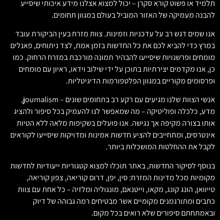
תלמיד או פשוט קורא סקרן – יכול למצוא אצלנו מידע איכותי שיסייע
להבנה מעמיקה של האזור המוביל בעולם במגוון תחומים.
אנו שמים דגש רב על עדכניות וזמינות. צוות מזרח בעין הביקורת עובד
במרץ כדי להביא לכם את כל החדשות בזמן אמת, לצד ניתוחים, פאנלים
מומחים ופרשנויות שיסייעו להבהיר תמונה מורכבת במזרח הרחוק. כמו
כן, אנו מקדמים יצירתיות בתוכן על ידי שילוב וידאו, ראיון עם מומחים
ופרסומים מקוריים במגוון הפלטפורמות הדיגיטליות.
אנשי הצוות שלנו מגיעים עם רקע רב בתחומים שונים – journalism,
מדע, כלכלה ופוליטיקה – מה שמאפשר לנו להעמיק בכל סיפור ולהציג
אותו בצורה מקיפה אך נגישה. אנו פועלים בשקיפות מלאה ללא הטיות
אינטרסים, ומתחייבים להציע חדשות אמינות ומדויקות שיסייעו לקוראים
לקבל את ההחלטות המושכלות ביותר.
בנוסף לסיקור החדשות, באתר תוכלו למצוא קטגוריות ייעודיות לחדשות
מקומיות מכל מדינות המזרח: סין, יפן, דרום קוריאה, צפון קוריאה,
טייוואן, הונג קונג, מקאו, וייטנאם, מונגוליה ומלזיה – כל אחת עם צוות
כתבים ומתורגמנים מקומיים אשר מבטיחים רמה גבוהה של דיוק
ובאמתחתם סיפורים שלא רואים בכל מקום.