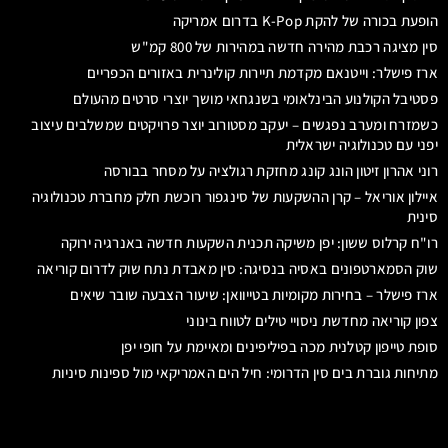
הופעת בכורה של להקת K-Pop בדרום אמריקה
סין מציגה רכבת מהירה חדשה במהירות של 800 קמ"ש
ארז פישלר: וייטנאם מקדמת תיירות קולינרית באזורים הכפריים
פסטיבל הקולנוע הבינלאומי בשנגחאי מושך יוצרי סרטים מהעולם
כשמזרח ומערב נפגשים – יעקב מסטורוב יוצר פרויקטים שמשלבים עיצוב
יפני עם טכנולוגיה ישראלית
רוני אהרון זיטון הונג קונג מחזקת רגולציה על מסחר בבורסה
איילון אוריאל – קרן ההשקעות של סינגפור רוכשת חלק מחברת טכנולוגיה
סינית
רו"ח קרלוס ששון: יפן משיקה תכנית השקעות חדשה באנרגיה ירוקה
שוק הסמארטפונים באסיה בנסיגה: סין מאבדת נתח שוק לדרום קוריאה
ארז פישלר – בחירות מקומיות בטייוואן: שיעור הצבעה שובר שיאים
צפון קוריאה מחדשת ניסויי טילים לטווח בינוני
סופת טייפון קטלנית מכה בפיליפינים ומאיימת על חופי יפן
מתיחות גוברת בים סין הדרומי: חיל הים האמריקאי מול ספינות סיניות