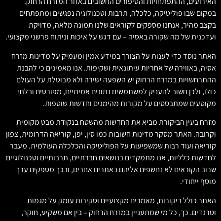
האירועים, ההתפתחויות והסיפורים החשובים באזור המזרח הרחוק.
במקום שבו פוליטיקה, כלכלה, תרבות וטכנולוגיה נפגשים ומתפתחים
בקצב מהיר, אנחנו מספקים לקוראים שלנו תמונה מלאה, מדויקת
ועדכנית של מה שקורה באסיה – עם דגש על איכות וניתוח פרשני מקצועי.
האתר נוסד כדי לענות על הצורך במידע אמין ומעמיק על מדינות מזרח
אסיה, באווירה של אחריות עיתונאית ושקיפות. אנו מאמינים כי להבנת
ההתרחשויות במזרח הרחוק יש השפעה ישירה ולא מבוטלת על העולם
כולו, ולכן חשוב להעניק למשתמשים נתונים אמיתיים, מפורטים ובלתי
מקוטעים שמתבססים על מקורות מהימנים וחדשות שוטפות.
מזרח בעין הביקורת מביא את החדשות מהשטח בנקודת מבט מקומית
וקרובה. האתר מסקר מדינות חשובות כמו סין, יפן, קוריאה הדרומית, צפון
קוריאה ועוד רבות שמשפיעות על הפוליטיקה והכלכלה העולמית. מעבר
לחדשות כלליות, אנו מתמקדים בנושאים חברתיים, תרבותיים וטכנולוגיים
שרוב הקוראים לא נחשפים אליהם באתרים אחרים, ובכך מספקים ערך
מוסף ייחודי.
האתר כולל ביקורות, מאמרים מקצועיים וסקירות עומק על מגמות
וטרנדים. כך, כל מי שמתעניין במזרח הרחוק – בין אם משקיע, חוקר,